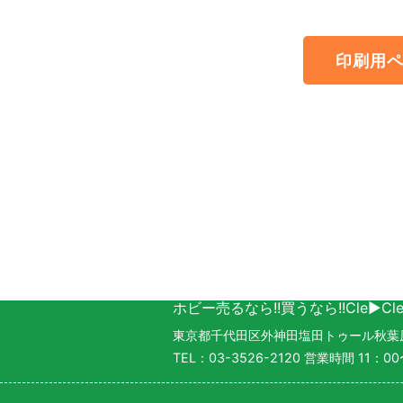
印刷用
ホビー売るなら!!買うなら!!Cle▶Cl
東京都千代田区外神田塩田トゥール秋葉原 
TEL：03-3526-2120 営業時間 1