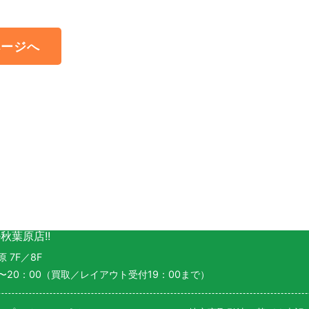
ページへ
e秋葉原店!!
7F／8F
1：00〜20：00（買取／レイアウト受付19：00まで）